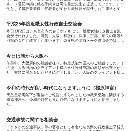
す。（登記申請に係る手続きは司法書士先生と提携しています。）一
例として建設業者様 代表者が変わり新役員が就任したご連絡と変更
手続き依頼福祉事業所様 会社本店移転と事業所の変更、目...
平成25年度近畿女性行政書士交流会
昨日3月2日は、奈良市内の春日ホテルにて、近畿女性行政書士交流
会が行われました。滋賀、大阪、和歌山、兵庫、京都、奈良の近畿6
府県の女性行政書士が集います。奈良県の出前トーク講演会では、奈
良県の職員さんより、「なくそうDV（配偶者からの暴力）...
今日は朝から大阪へ
午前中、大阪府内の相談者様へ。特定技能外国人のご相談でした。そ
の後、大阪府内のクライアント様の永住許可申請の書類が出来上が
り、書類に署名をいただきに訪問しました。大阪のクライアント様が
増えてきています。以前からご紹介のお客様のリピート依頼も...
令和の時代が良い時代になりますように（橿原神宮）
天皇皇后両陛下が退位のご報告に来られました神武天皇陵に隣接する
橿原神宮へ、令和の時代も良い時代になりますようにと参拝しまし
た。
交通事故に関する相談会
「まさかの交通事故」等の著者として有名な奈良県の行政書士平櫛先