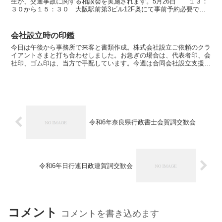
生が、交通事故に関する相談会を実施されます。5月26日 １３：
３０から１５：３０ 大阪駅前第3ビル12F奥にて事前予約必要で
す。 ０７４５－８２－５８９７ へ予約お願いいたしま...
会社設立時の印鑑
今日は午後から事務所で来客と書類作成。株式会社設立ご依頼のクラ
イアントさまと打ち合わせしました。お急ぎの場合は、代表者印、会
社印、ゴム印は、当方で手配しています。今週は合同会社設立支援業
務もはいっていて、話題にのぼった印鑑のことです。合同会...
令和6年奈良県行政書士会賀詞交歓会
令和6年日行連日政連賀詞交歓会
コメント
コメントを書き込めます