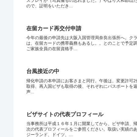
スプレイが（写真撮るの忘れました。）やはり大和郡山
ので、証明をいただき...
在留カード再交付申請
今年の最後の申請先は大阪入国管理局奈良出張所へ。ク
は、在留カードの携帯義務もあるし。。とのことで予定
ご家族全員の在留資格手...
台風接近の中
帰化申請の本申請にお客さまと同行。午後は、変更許可2
取得、再入国ビザも取得の後、それぞれにパスポートを返して、完
声...
ビザサイトの代表プロフィール
当事務所は平成１６年１月に開業してから、ビザ申請、
次の代表プロフィールをご参照ください。取扱い実績の
ジーランド、ドイツ、...