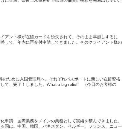
だけに金魚。奈良土木事務所で県道の幅員証明願を先週出していた
ライアント様が在留カードを紛失されて、そのまま年越しするに
調整して、年内に再交付申請してきました。そのクライアント様の
件のために入国管理局へ。それぞれパスポートに新しい在留資格
了！しました。What a big relief! （今日のお客様の
帰化申請、国際業務をメインの業務として実績を積んできました。
ある国は。中国、韓国、パキスタン、ベルギー、フランス、ニュー