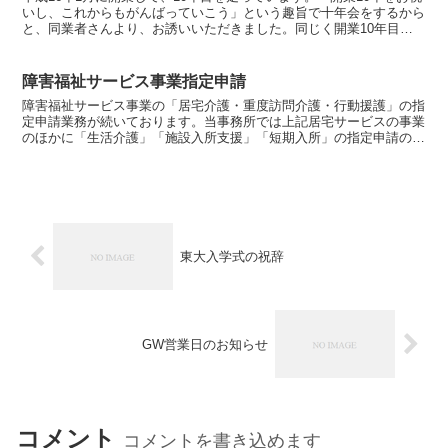
いし、これからもがんばっていこう」という趣旨で十年会をするから
と、同業者さんより、お誘いいただきました。同じく開業10年目を
走っている同業者7名で、お祝いの宴。知り合って1...
障害福祉サービス事業指定申請
障害福祉サービス事業の「居宅介護・重度訪問介護・行動援護」の指
定申請業務が続いております。当事務所では上記居宅サービスの事業
のほかに「生活介護」「施設入所支援」「短期入所」の指定申請の実
績があります。「就労支援」へ新体系に伴う移行のためのご...
東大入学式の祝辞
GW営業日のお知らせ
コメント
コメントを書き込めます