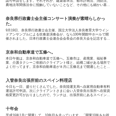
認可申請をします。それぞれが、建築基準法、都市計画法、消防法、
農地法等関係法令に抵触していないことなど、その他にも細かい基準
が設定されていますので、確認してから書類作成開始します...
奈良県行政書士会主催コンサート演奏が素晴らしかっ
た。
9月19日、奈良県行政書士会主催、国立大学法人奈良教育大学ウイン
ドアンサンブルによる吹奏楽演奏会が、なら100年開館中ホールで開
催されました。日本行政書士会連合会会長会の奈良大会を記念するイ
ベントで、後援は日本行政書士会連合会、日本行政書士...
京奈和自動車道で五條へ。
本日午後は、京奈和自動車道で五條へ。五條市は、産廃業、福祉事
業、介護タクシーご依頼のクライアント様と、結構ご縁がある場所で
よく行ってます。京奈和自動車道が８月に五條北まで開通したことは
知っていたのですが、いつもの道をはしってました。先日、同...
入管奈良出張所前のスペイン料理店
今日も一日、盛りだくさんでした。奈良陸運支局へ自家用自動車有料
運送許可申請。次にクライアントさまに会い入管奈良出張所へ在留資
格変更許可がおりましたので。ランチは、出張所前にあるスペイン人
シェフのぺぺさんが腕をふるうスペイン料理店「かふぇばる...
十年会
平成16年1月に開業して、10年目を走っています。「開業10年をお祝