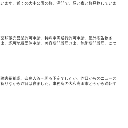
思います。近くの大中公園の桜、満開で、昼と夜と桜見物していま
火薬類販売営業許可申請。特殊車両通行許可申請。屋外広告物条
け出。認可地縁団体申請。美容所開設届け出。施術所開設届。につ
庁障害福祉課、奈良入管へ周る予定でしたが、昨日からのニュース
と祈りながら昨日は寝ました。事務所の大和高田市と今から運転す