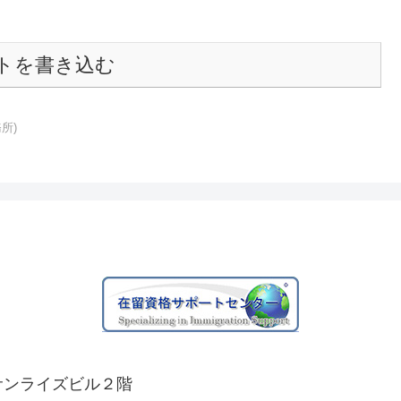
トを書き込む
所)
 サンライズビル２階