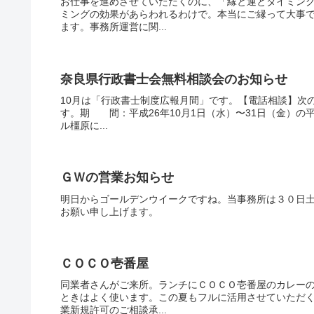
お仕事を進めさせていただくのに、「縁と運とタイミン
ミングの効果があらわれるわけで。本当にご縁って大事
ます。事務所運営に関...
奈良県行政書士会無料相談会のお知らせ
10月は「行政書士制度広報月間」です。【電話相談】次
す。期 間：平成26年10月1日（水）〜31日（金）の
ル橿原に...
ＧＷの営業お知らせ
明日からゴールデンウイークですね。当事務所は３０日
お願い申し上げます。
ＣＯＣＯ壱番屋
同業者さんがご来所。ランチにＣＯＣＯ壱番屋のカレー
ときはよく使います。この夏もフルに活用させていただ
業新規許可のご相談承...