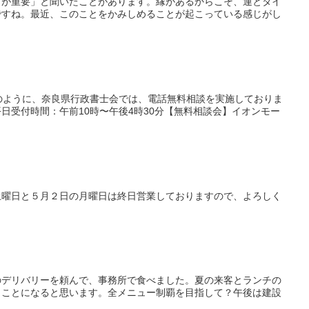
グが重要」と聞いたことがあります。縁があるからこそ、運とタイ
ですね。最近、このことをかみしめることが起こっている感じがし
のように、奈良県行政書士会では、電話無料相談を実施しておりま
平日受付時間：午前10時〜午後4時30分【無料相談会】イオンモー
土曜日と５月２日の月曜日は終日営業しておりますので、よろしく
のデリバリーを頼んで、事務所で食べました。夏の来客とランチの
くことになると思います。全メニュー制覇を目指して？午後は建設