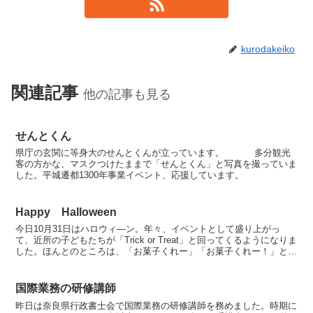
kurodakeiko
関連記事
他の記事も見る
せんとくん
県庁の玄関に等身大のせんとくんが立っています。 多分観光
客の方かな、マスクつけたままで「せんとくん」と写真を撮っていま
した。平城遷都1300年事業イベント、応援しています。
Happy Halloween
今日10月31日はハロウィ―ン。年々、イベントとして盛り上がっ
て、近所の子どもたちが「Trick or Treat」と回ってくるようになりま
した。ほんとのところは、「お菓子くれー」「お菓子くれー！」と叫
びながらやってきます。この辺は。。(-...
国際業務の研修講師
昨日は奈良県行政書士会で国際業務の研修講師を務めました。時期に