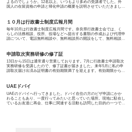
よるのでしょうか。12名以上、いつもより多めの受講者でした。外
国人の在留資格の申請と帰化申請の概要を説明させていただきまし
た。私のサイトを「お気に入り」にいれてくださっていると、...
１０月は行政書士制度広報月間
毎年10月は行政書士制度広報月間です。奈良県行政書士会では、く
らしの法務相談、役所、役場などへ提出する書類の作成および代理申
請について、電話無料相談や、無料相談所の開設をして、無料相談に
応じています。詳しくは次を御参考にしてくださいね。
申請取次実務研修の修了証
13日から15日は通常通り営業しております。7月に行政書士申請取次
実務研修を受講したので、修了証書が届きました。来年5月に私の申
請取次届け出済み証明書の有効期限満了を迎えます。有効期限からさ
かのぼって3年以内に申請取次実務研修会を一回以上受...
UAEドバイ
UAEのドバイへ行ってきました。ドバイ在住の方のビザ申請にかか
わることもあり、一度行ってみたいと思っていた場所。現地に駐在し
ているお友達に再会、仕事に関連する活動も訪問した目的の一つでし
た。外国人のビザの申請、外国人または外国法人が出資する...