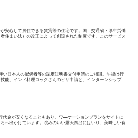
帯が安心して居住できる賃貸等の住宅です。国土交通省・厚生労働
齢者住まい法）の改正によって創設された制度です。このサービス
伴い日本人の配偶者等の認定証明書交付申請のご相談。午後は行
「技能」インド料理コックさんのビザ申請と、インターンシップ
旅行代金が安くなることもあり、ワ―ケーションプランをサイトに
ころへ出かけています。眺めのいい露天風呂にはいり、美味しい食