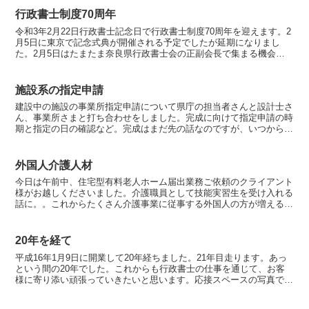
行政書士制度70周年
令和3年2月22日行政書士記念日で行政書士制度70周年を迎えます。2
月5日に東京で記念式典が開催される予定でしたが延期になりまし
た。2月5日はたまたま奈良県行政書士会の正副会長で集まる機会が
あり、ささやかな宴を設けました。私のソフィア行政書...
施設系の指定申請
建設中の施設の事業所指定申請について県庁の担当者さんと設計士さ
ん、事業所さまと打ち合わせをしました。完成に向けて指定申請の時
期と指定の日の確認など。完成はまだ先の話なのですが、いつから書
類の準備にはいったらいいのかクリアーになりました。午前...
外国人介護人材
今日は午前中、住宅型有料老人ホーム届出業務ご依頼のクライアント
様がお越しくださいました。介護職員として技能実習生を受け入れる
話に。。これからたくさん介護事業に従事する外国人の方が増えるで
しょうね。。当事務所も、「特定活動」の在留資格を持って...
20年を経て
平成16年1月9日に開業して20年経ちました。21年目走ります。あっ
という間の20年でした。これからも行政書士の仕事を通じて、お客
様に寄り添い頑張っていきたいと思います。応接スペースの写真で
す。上から行政書士登録証、下の左が日本行政書士会連...