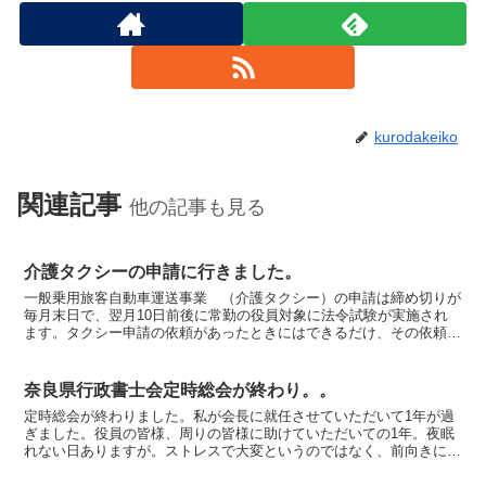
kurodakeiko
関連記事
他の記事も見る
介護タクシーの申請に行きました。
一般乗用旅客自動車運送事業 （介護タクシー）の申請は締め切りが
毎月末日で、翌月10日前後に常勤の役員対象に法令試験が実施され
ます。タクシー申請の依頼があったときにはできるだけ、その依頼の
月末日までに申請して翌月の試験には受験していただくよう...
奈良県行政書士会定時総会が終わり。。
定時総会が終わりました。私が会長に就任させていただいて1年が過
ぎました。役員の皆様、周りの皆様に助けていただいての1年。夜眠
れない日ありますが。ストレスで大変というのではなく、前向きに、
あれどうしようかな、これこうして行こうかなと対策を考え...