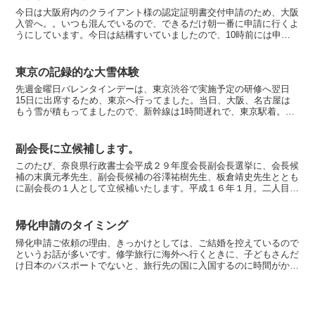
今日は大阪府内のクライアント様の認定証明書交付申請のため、大阪
入管へ。。いつも混んでいるので、できるだけ朝一番に申請に行くよ
うにしています。今日は結構すいていましたので、10時前には申請
完了！ 朝一番は同業者の先生方によく会います。その後、...
東京の記録的な大雪体験
先週金曜日バレンタインデーは、東京渋谷で実施予定の研修へ翌日
15日に出席するため、東京へ行ってました。当日、大阪、名古屋は
もう雪が積もってましたので、新幹線は1時間遅れで、東京駅着。東
京も雪が降ってました。14日の夜が、「ここは雪国ですか？...
副会長に立候補します。
このたび、奈良県行政書士会平成２９年度会長副会長選挙に、会長候
補の末廣元孝先生、副会長候補の谷澤祐樹先生、板倉靖史先生ととも
に副会長の１人として立候補いたします。平成１６年１月。二人目の
娘がまだ１歳半。保育所に預けながらの開業でした。専業主...
帰化申請のタイミング
帰化申請ご依頼の理由、きっかけとしては、ご結婚を控えているので
というお話が多いです。修学旅行に海外へ行くときに、子どもさんだ
け日本のパスポートでないと、旅行先の国に入国するのに時間がかか
るのではということを危惧してというケースもありました。...