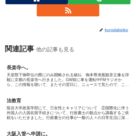
kurodakeiko
関連記事
他の記事も見る
長楽寺へ。
天皇陛下御即位の際にのみ開帳される秘仏 御本尊准胝観音立像を拝
観に京都の長楽寺へ行きました。GW前に車を運転中FMラジオか
ら、この情報を聴いて、またその翌日に、ニュースで見たので、これ
はなんか呼んでくださってるのかしら。。といつもの予感。秘...
法教育
龍谷大学政策学部にて、①女性とキャリアについて ②国際化に伴う
外国人の入国在留手続きについて、行政書士の観点から講義するご依
頼をいただきました。行政書士の仕事が一般の人々の日常生活に深く
関わっていることを知っていただく法教育活動の一つとして...
大阪入管へ申請に。