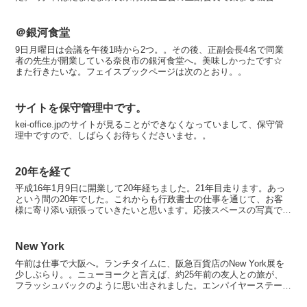
あり、ささやかな宴を設けました。私のソフィア行政書...
＠銀河食堂
9日月曜日は会議を午後1時から2つ。。その後、正副会長4名で同業
者の先生が開業している奈良市の銀河食堂へ。美味しかったです☆
また行きたいな。フェイスブックページは次のとおり。。
サイトを保守管理中です。
kei-office.jpのサイトが見ることができなくなっていまして、保守管
理中ですので、しばらくお待ちくださいませ。。
20年を経て
平成16年1月9日に開業して20年経ちました。21年目走ります。あっ
という間の20年でした。これからも行政書士の仕事を通じて、お客
様に寄り添い頑張っていきたいと思います。応接スペースの写真で
す。上から行政書士登録証、下の左が日本行政書士会連...
New York
午前は仕事で大阪へ。ランチタイムに、阪急百貨店のNew York展を
少しぶらり。。ニューヨークと言えば、約25年前の友人との旅が、
フラッシュバックのように思い出されました。エンパイヤーステート
ビル、ＭＯＭＡ、ブロードウェイのミュージカル、自...