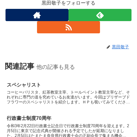
黒田敬子をフォローする
黒田敬子
関連記事
他の記事も見る
スペシャリスト
コーヒーバリスタ、紅茶教室主宰、トールペイント教室主宰など、そ
れぞれに専門の道を究めているお友達がいます。今回はプリザーブド
フラワーのスペシャリストを紹介します。ＨＰも覗いてみてくださ
い。私の家のリビングに飾りたい黄色系の花のリースをお願い...
行政書士制度70周年
令和3年2月22日行政書士記念日で行政書士制度70周年を迎えます。2
月5日に東京で記念式典が開催される予定でしたが延期になりまし
た。2月5日はたまたま奈良県行政書士会の正副会長で集まる機会が