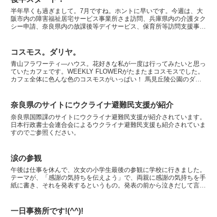
半年早くも過ぎまして。7月ですね。ホントに早いです。今週は、大
阪市内の障害福祉居宅サービス事業所さま訪問、兵庫県内の介護タク
シー申請、奈良県内の放課後等デイサービス、保育所等訪問支援事業
新規指定申請、ビザの更新許可申請、技能実習生への法的保...
コスモス。ダリヤ。
青山フラワーティ―ハウス。花好きな私が一度は行ってみたいと思っ
ていたカフェです。WEEKLY FLOWERがたまたまコスモスでした。
カフェ全体に色んな色のコスモスがいっぱい！ 馬見丘陵公園のダリ
ヤ
奈良県のサイトにウクライナ避難民支援が紹介
奈良県国際課のサイトにウクライナ避難民支援が紹介されています。
日本行政書士会連合会によるウクライナ避難民支援も紹介されていま
すのでご参照ください。
涙の参観
午後は仕事を休んで、次女の小学生最後の参観に学校に行きました。
テーマが、「感謝の気持ちを伝えよう」で、両親に感謝の気持ちを手
紙に書き、それを発表するというもの。発表の前から泣きだして言え
ない子や、途中から涙がこみ上げてきて手紙を読めない子か...
一日事務所です!(^^)!