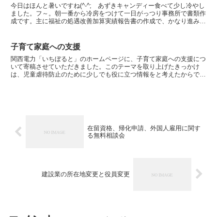
今日はほんと暑いですね(^-^; あずきキャンディー食べて少し冷やし
ました。フ～。朝一番から冷房をつけて一日がっつり事務所で書類作
成です。主に福祉の処遇改善加算実績報告書の作成で、かなり進みま
した。今日と明日で予定しているところ今日中に完了...
子育て家庭への支援
関西電力「いちぼると」のホームページに、子育て家庭への支援につ
いて寄稿させていただきました。このテーマを取り上げたきっかけ
は、児童虐待防止のために少しでも役に立つ情報をと考えたからでし
たが、広い意味で子育て中の方対象に、参考にしていただけれ...
在留資格、帰化申請、外国人雇用に関す
る無料相談会
建設業の所在地変更と役員変更