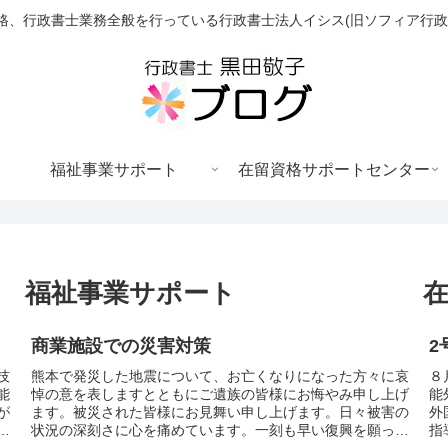
格、行政書士業務全般を行っている行政書士法人イシス(旧ソフィア行政
福祉事業サポート
在留資格サポートセンター
福祉事業サポート
商業施設での災害対策
2
技
熊本で発災した地震について、お亡くなりになった方々に哀
８
能
悼の意を表しますとともにご遺族の皆様にお悔やみ申し上げ
能
が
ます。被災された皆様にお見舞い申し上げます。日々被害の
外
人
状況の深刻さに心を痛めています。一刻も早い復興を願って
指
います。ところで、商業施...
の