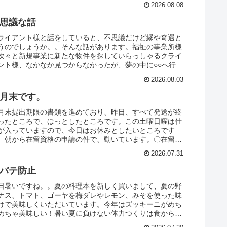
2026.08.08
思議な話
ライアント様と話をしていると、不思議だけど縁や奇遇と
うのでしょうか。。そんな話があります。福祉の事業所様
次々と新規事業に新たな物件を探していらっしゃるクライ
ント様、なかなか見つからなかったが、夢の中に○○へ行き
さいとお告げがあって...
2026.08.03
月末です。
月末提出期限の書類を進めており、昨日、すべて発送が終
ったところで、ほっとしたところです。この土曜日曜は仕
が入っていますので、今日はお休みとしたいところです
、朝から在留資格の申請の件で、動いています。〇在留資
「高度専門職１号」の認定...
2026.07.31
バテ防止
日暑いですね。。夏の料理本を新しく買いまして、夏の野
ナス、トマト、ゴーヤを梅ダレやレモン、みそを使った味
けで美味しくいただいています。今年はズッキーニがめち
めちゃ美味しい！暑い夏に負けない体力つくりは食からと
えて実践しています。今...