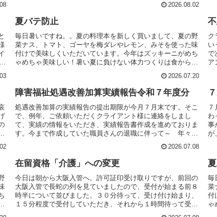
08
2026.08.02
夏バテ防止
不
と
毎日暑いですね。。夏の料理本を新しく買いまして、夏の野
ク
様
菜ナス、トマト、ゴーヤを梅ダレやレモン、みそを使った味
い
イ
付けで美味しくいただいています。今年はズッキーニがめち
で
き
ゃめちゃ美味しい！暑い夏に負けない体力つくりは食からと
ア
考えて実践しています。今...
な
03
2026.07.20
障害福祉処遇改善加算実績報告令和７年度分
７
哀
処遇改善加算の実績報告の提出期限が今月７月末です。そこ
７
げ
で、例年、ご依頼いただくクライアント様に連絡をしまし
わ
の
て、実績の情報をいただき、実績報告書作成を進めておりま
事
て
す。今まで作成していた職員さんの退職に伴って～ 年々複
が
雑化しているので作成をお願...
格
02
2026.07.08
在留資格「介護」への変更
夏
野
今日は朝から大阪入管へ。許可証印受け取りですが、前回の
毎
味
大阪入管で長蛇の列を見ていましたので、受付が始まる前８
菜
ち
時半について並びました。３０分待って、受け付け始まり、
付
と
１５分程度で受付していただき、それから１時間待って受け
ゃ
取りました。今回は特定技...
考