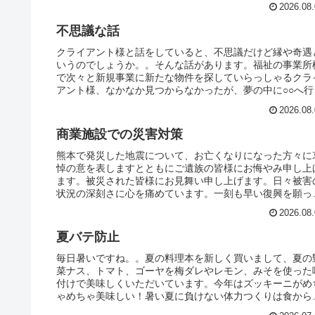
2026.08.
不思議な話
クライアント様と話をしていると、不思議だけど縁や奇遇
いうのでしょうか。。そんな話があります。福祉の事業所
で次々と新規事業に新たな物件を探していらっしゃるクラ
アント様、なかなか見つからなかったが、夢の中に○○へ行
なさいとお告げがあって...
2026.08.
商業施設での災害対策
熊本で発災した地震について、お亡くなりになった方々に
悼の意を表しますとともにご遺族の皆様にお悔やみ申し上
ます。被災された皆様にお見舞い申し上げます。日々被害
状況の深刻さに心を痛めています。一刻も早い復興を願っ
います。ところで、商業施...
2026.08.
夏バテ防止
毎日暑いですね。。夏の料理本を新しく買いまして、夏の
菜ナス、トマト、ゴーヤを梅ダレやレモン、みそを使った
付けで美味しくいただいています。今年はズッキーニがめ
ゃめちゃ美味しい！暑い夏に負けない体力つくりは食から
考えて実践しています。今...