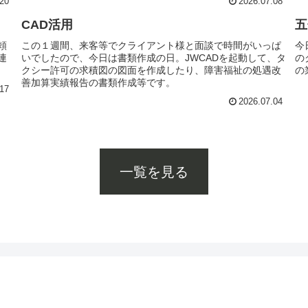
20
2026.07.08
CAD活用
五
頼
この１週間、来客等でクライアント様と面談で時間がいっぱ
今
連
いでしたので、今日は書類作成の日。JWCADを起動して、タ
の
クシー許可の求積図の図面を作成したり、障害福祉の処遇改
の
善加算実績報告の書類作成等です。
17
2026.07.04
一覧を見る